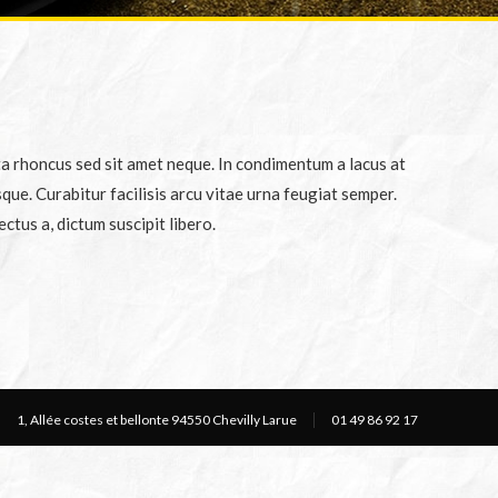
ta rhoncus sed sit amet neque. In condimentum a lacus at
ue. Curabitur facilisis arcu vitae urna feugiat semper.
ctus a, dictum suscipit libero.
1, Allée costes et bellonte 94550 Chevilly Larue
01 49 86 92 17